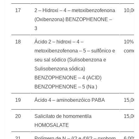
17
2 – Hidroxi – 4 – metoxibenzofenona
10,00
(Oxibenzona) BENZOPHENONE –
3
18
Ácido 2 – hidroxi – 4 –
10% (e
metoxibenzofenona – 5 – sulfônico e
como á
seu sal sódico (Sulisobenzona e
Sulisobenzona sódica)
BENZOPHENONE – 4 (ACID)
BENZOPHENONE – 5 (Na )
19
Ácido 4 – aminobenzóico PABA
15,00
20
Salicilato de homomentila
15,00
HOMOSALATE
21
Polímero de N – {(2 e 4)[(2 – oxoborn
6,00%