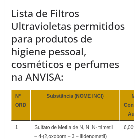
Lista de Filtros
Ultravioletas permitidos
para produtos de
higiene pessoal,
cosméticos e perfumes
na ANVISA:
Nº
Substância (NOME INCI)
Má
ORD
Conce
Auto
1
Sulfato de Metila de N, N, N- trimetil
6,00%
– 4-(2,oxoborn – 3 – ilidenometil)