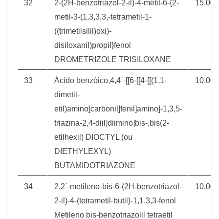
32
2-(2H-benzotriazol-2-il)-4-metil-6-{2-
15,00
metil-3-(1,3,3,3,-tetrametil-1-
((trimetilsilil)oxi)-
disiloxanil)propil}fenol
DROMETRIZOLE TRISILOXANE
33
Ácido benzóico,4,4`-[[6-[[4-[[(1,1-
10,00
dimetil-
etil)amino]carbonil]fenil]amino]-1,3,5-
triazina-2,4-diil]diimino]bis-,bis(2-
etilhexil) DIOCTYL (ou
DIETHYLEXYL)
BUTAMIDOTRIAZONE
34
2,2`-metileno-bis-6-(2H-benzotriazol-
10,00
2-il)-4-(tetrametil-butil)-1,1,3,3-fenol
Metileno bis-benzotriazolil tetraetil