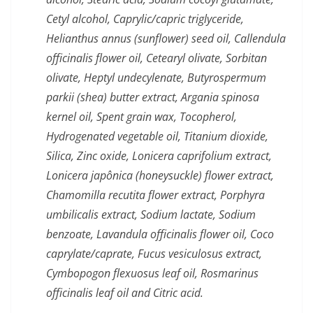
Cetyl alcohol, Caprylic/capric triglyceride,
Helianthus annus (sunflower) seed oil, Callendula
officinalis flower oil, Cetearyl olivate, Sorbitan
olivate, Heptyl undecylenate, Butyrospermum
parkii (shea) butter extract, Argania spinosa
kernel oil, Spent grain wax, Tocopherol,
Hydrogenated vegetable oil, Titanium dioxide,
Silica, Zinc oxide, Lonicera caprifolium extract,
Lonicera japônica (honeysuckle) flower extract,
Chamomilla recutita flower extract, Porphyra
umbilicalis extract, Sodium lactate, Sodium
benzoate, Lavandula officinalis flower oil, Coco
caprylate/caprate, Fucus vesiculosus extract,
Cymbopogon flexuosus leaf oil, Rosmarinus
officinalis leaf oil and Citric acid.