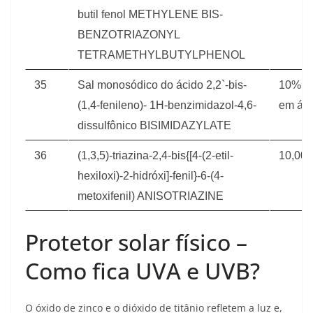
butil fenol METHYLENE BIS-
BENZOTRIAZONYL
TETRAMETHYLBUTYLPHENOL
35
Sal monosódico do ácido 2,2`-bis-
10%(e
(1,4-fenileno)- 1H-benzimidazol-4,6-
em áci
dissulfônico BISIMIDAZYLATE
36
(1,3,5)-triazina-2,4-bis{[4-(2-etil-
10,00
hexiloxi)-2-hidróxi]-fenil}-6-(4-
metoxifenil) ANISOTRIAZINE
Protetor solar físico –
Como fica UVA e UVB?
O óxido de zinco e o dióxido de titânio refletem a luz e,