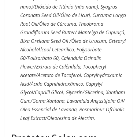
nano)/Dióxido de Titânio (não nano), Syagrus
Coronata Seed Oil/Óleo de Licuri, Curcuma Longa
Root Oil/Óleo de Cúrcuma, Theobroma
Grandiflorum Seed Butter/ Manteiga de Cupuaçú,
Bixa Orellana Seed Oil /Óleo de Urucum, Cetearyl
Alcohol/Álcool Cetearílico, Polysorbate
60/Polisorbato 60, Calendula Ocinalis
Flower/Extrato de Calêndula, Tocopheryl
Acetate/Acetato de Tocoferol, Caprylhydroxamic
Acid/Ácido Caprilhidroxâmico, Caprylyl
Glycol/Caprilil Glicol, Glycerin/Glicerina, Xantham
Gum/Goma Xantana, Lavandula Angustifolia Oil/
Óleo Essencial de Lavanda, Rosmarinus Ofcinalis
Leaf Extract/Oleoresina de Alecrim.