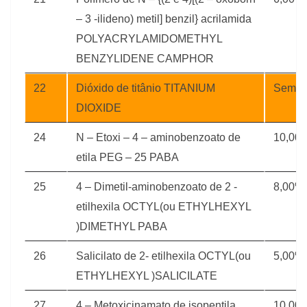
– 3 -ilideno) metil] benzil} acrilamida
POLYACRYLAMIDOMETHYL
BENZYLIDENE CAMPHOR
22
Dióxido de titânio TITANIUM
Sem li
DIOXIDE
24
N – Etoxi – 4 – aminobenzoato de
10,00
etila PEG – 25 PABA
25
4 – Dimetil-aminobenzoato de 2 -
8,00%
etilhexila OCTYL(ou ETHYLHEXYL
)DIMETHYL PABA
26
Salicilato de 2- etilhexila OCTYL(ou
5,00%
ETHYLHEXYL )SALICILATE
27
4 – Metoxicinamato de isopentila
10,00