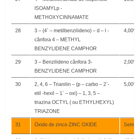
ISOAMYLp -
METHOXYCINNAMATE
28
3 – (4` – metilbenzilideno) – d – l -
4,00%
cânfora 4 – METHYL
BENZYLIDENE CAMPHOR
29
3 – Benzilideno cânfora 3-
2,00%
BENZYLIDENE CAMPHOR
30
2, 4, 6 – Trianilin – (p – carbo – 2`-
5,00%
etil -hexil – 1` – oxi) – 1, 3, 5 –
triazina OCTYL ( ou ETHYLHEXYL)
TRIAZONE
31
Óxido de zinco ZINC OXIDE
Sem li