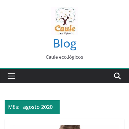
Pular
para
o
conteúdo
Blog
Caule eco.lógicos
Mês:
agosto 2020