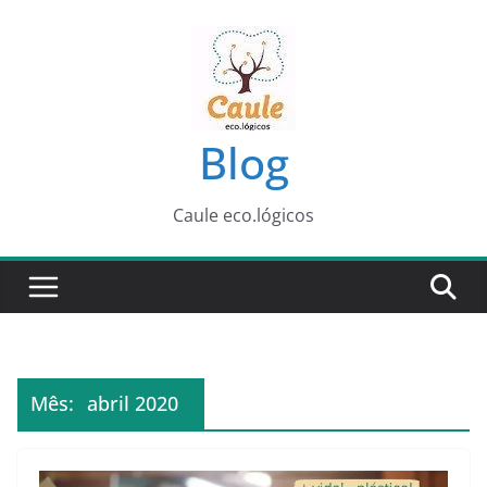
Pular
para
o
conteúdo
Blog
Caule eco.lógicos
Mês:
abril 2020